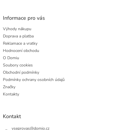
á
p
a
Informace pro vás
t
Výhody nákupu
í
Doprava a platba
Reklamace a vratky
Hodnocení obchodu
O Domiu
Soubory cookies
Obchodní podmínky
Podmínky ochrany osobních údajů
Značky
Kontakty
Kontakt
vseprovas
@
domio.cz