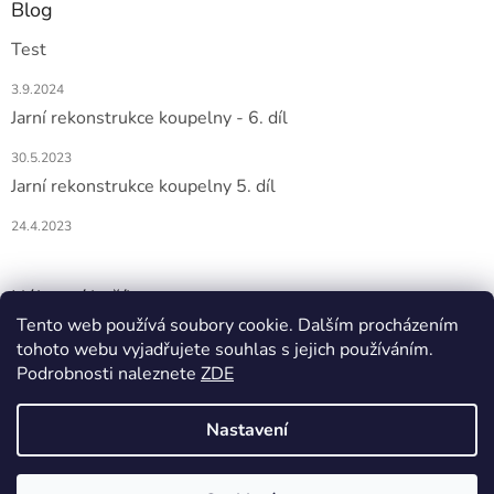
Blog
Test
3.9.2024
Jarní rekonstrukce koupelny - 6. díl
30.5.2023
Jarní rekonstrukce koupelny 5. díl
24.4.2023
Nákupní košík
Tento web používá soubory cookie. Dalším procházením
tohoto webu vyjadřujete souhlas s jejich používáním.
0
KS /
0 KČ
Podrobnosti naleznete
ZDE
Nastavení
Vytvořil Shoptet