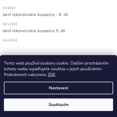
3.9.2024
Jarní rekonstrukce koupelny - 6. díl
30.5.2023
Jarní rekonstrukce koupelny 5. díl
24.4.2023
Nákupní košík
Tento web používá soubory cookie. Dalším procházením
tohoto webu vyjadřujete souhlas s jejich používáním.
0
KS /
0 KČ
Podrobnosti naleznete
ZDE
Nastavení
Vytvořil Shoptet
Souhlasím
Copyright 2026
DOMIO
. Všechna práva vyhrazena.