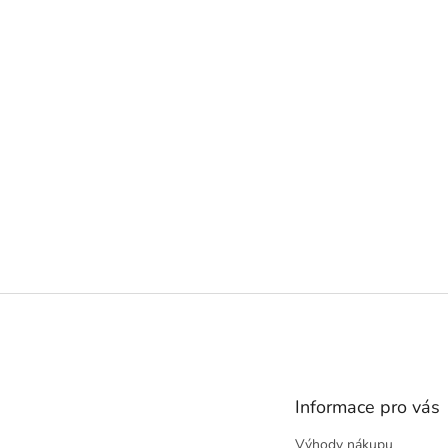
Z
á
p
a
t
Informace pro vás
í
Výhody nákupu