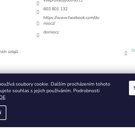
vseprovas
@
domio.cz
603 801 132
https://www.facebook.com/do
miocz/
domiocz
S
ích údajů
oužívá soubory cookie. Dalším procházením tohoto
ujete souhlas s jejich používáním. Podrobnosti
DE
í