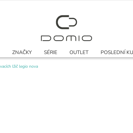
ZNAČKY
SÉRIE
OUTLET
POSLEDNÍ K
vacích lžič legio nova