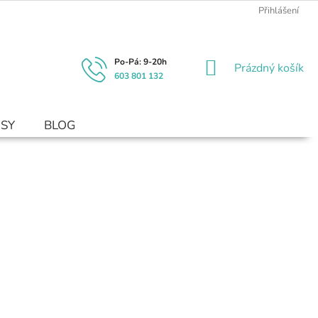
Přihlášení
NÁKUPNÍ
Prázdný košík
603 801 132
KOŠÍK
USY
BLOG