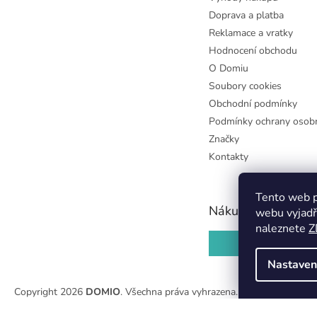
Doprava a platba
Reklamace a vratky
Hodnocení obchodu
O Domiu
Soubory cookies
Obchodní podmínky
Podmínky ochrany osobn
Značky
Kontakty
Tento web p
Nákupní košík
webu vyjadř
naleznete
Z
0
KS /
0 KČ
Nastaven
Copyright 2026
DOMIO
. Všechna práva vyhrazena.