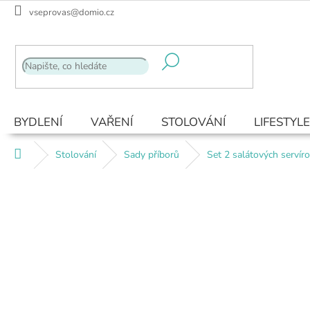
Přejít
vseprovas@domio.cz
na
obsah
BYDLENÍ
VAŘENÍ
STOLOVÁNÍ
LIFESTYLE
Domů
Stolování
Sady příborů
Set 2 salátových servíro