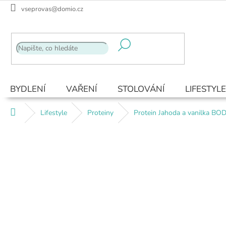
Přejít
vseprovas@domio.cz
na
obsah
BYDLENÍ
VAŘENÍ
STOLOVÁNÍ
LIFESTYLE
Domů
Lifestyle
Proteiny
Protein Jahoda a vanilka B