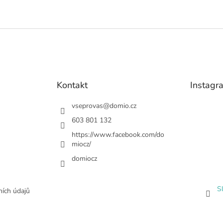
Kontakt
Instagr
vseprovas
@
domio.cz
603 801 132
https://www.facebook.com/do
miocz/
domiocz
S
ích údajů