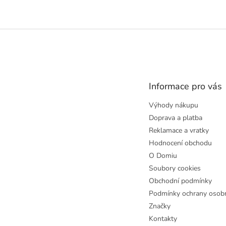
Z
á
p
a
t
Informace pro vás
í
Výhody nákupu
Doprava a platba
Reklamace a vratky
Hodnocení obchodu
O Domiu
Soubory cookies
Obchodní podmínky
Podmínky ochrany osobn
Značky
Kontakty