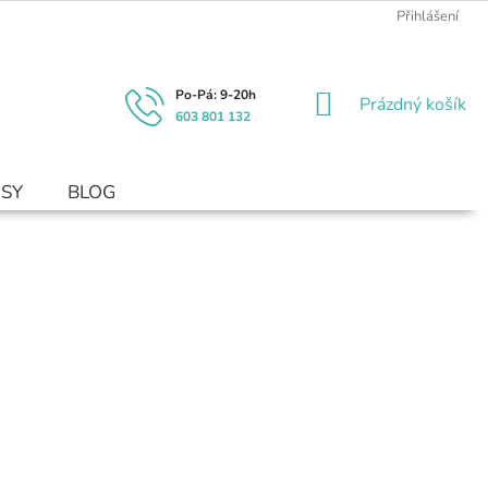
Přihlášení
NÁKUPNÍ
Prázdný košík
603 801 132
KOŠÍK
USY
BLOG