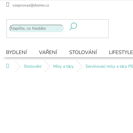
Přejít
vseprovas@domio.cz
na
obsah
BYDLENÍ
VAŘENÍ
STOLOVÁNÍ
LIFESTYLE
Domů
Stolování
Mísy a tácy
Servírovací mísy a tácy 