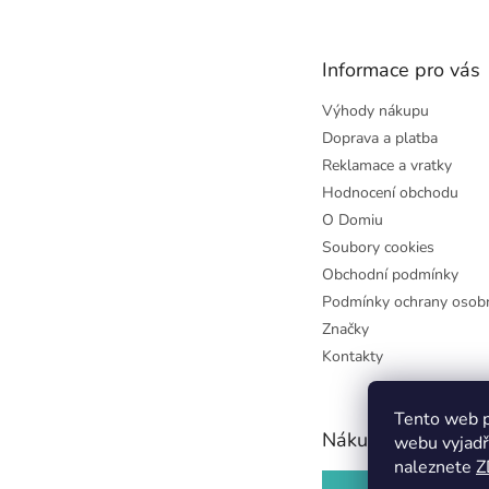
p
a
t
Informace pro vás
í
Výhody nákupu
Doprava a platba
Reklamace a vratky
Hodnocení obchodu
O Domiu
Soubory cookies
Obchodní podmínky
Podmínky ochrany osobn
Značky
Kontakty
Tento web p
Nákupní košík
webu vyjadř
naleznete
Z