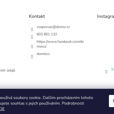
Kontakt
Instagr
vseprovas
@
domio.cz
603 801 132
https://www.facebook.com/do
miocz/
domiocz
S
ích údajů
oužívá soubory cookie. Dalším procházením tohoto
ujete souhlas s jejich používáním. Podrobnosti
DE