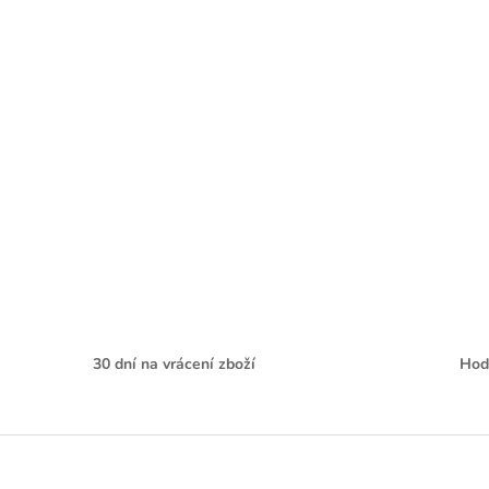
30 dní na vrácení zboží
Hod
Z
á