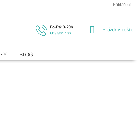
Přihlášení
NÁKUPNÍ
Prázdný košík
603 801 132
KOŠÍK
USY
BLOG