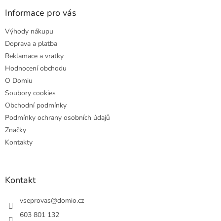
p
a
Informace pro vás
t
Výhody nákupu
í
Doprava a platba
Reklamace a vratky
Hodnocení obchodu
O Domiu
Soubory cookies
Obchodní podmínky
Podmínky ochrany osobních údajů
Značky
Kontakty
Kontakt
vseprovas
@
domio.cz
603 801 132