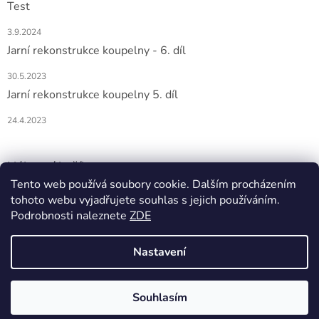
Test
3.9.2024
Jarní rekonstrukce koupelny - 6. díl
30.5.2023
Jarní rekonstrukce koupelny 5. díl
24.4.2023
Nákupní košík
Tento web používá soubory cookie. Dalším procházením
tohoto webu vyjadřujete souhlas s jejich používáním.
0
KS /
0 KČ
Podrobnosti naleznete
ZDE
Nastavení
Vytvořil Shoptet
Souhlasím
Copyright 2026
DOMIO
. Všechna práva vyhrazena.