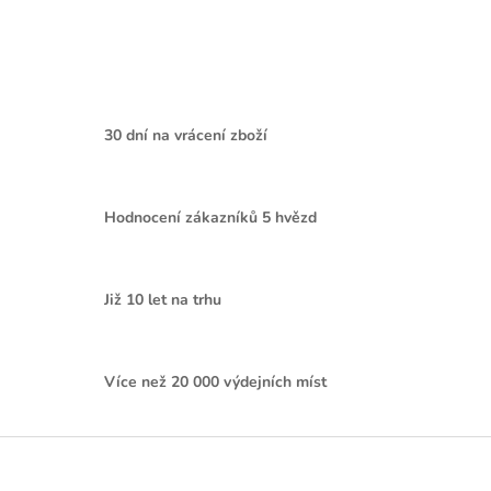
30 dní na vrácení zboží
Hodnocení zákazníků 5 hvězd
Již 10 let na trhu
Více než 20 000 výdejních míst
Z
á