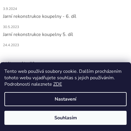
3.9.2024
Jarní rekonstrukce koupelny - 6. díl
30.5.2023
Jarní rekonstrukce koupelny 5. díl
24.4.2023
Nákupní košík
Tento web používá soubory cookie. Dalším procházením
tohoto webu vyjadřujete souhlas s jejich používáním.
0
KS /
0 KČ
Podrobnosti naleznete
ZDE
Nastavení
Vytvořil Shoptet
Souhlasím
Copyright 2026
DOMIO
. Všechna práva vyhrazena.