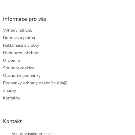
á
p
a
Informace pro vás
t
Výhody nákupu
í
Doprava a platba
Reklamace a vratky
Hodnocení obchodu
O Domiu
Soubory cookies
Obchodní podmínky
Podmínky ochrany osobních údajů
Značky
Kontakty
Kontakt
vseprovas
@
domio.cz