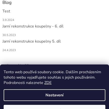
Blog
Test
3.9.2024
Jarní rekonstrukce koupelny - 6. díl
30.5.2023
Jarní rekonstrukce koupelny 5. díl
24.4.2023
Nákupní košík
Tento web používá soubory cookie. Dalším procházením
tohoto webu vyjadřujete souhlas s jejich používáním.
0
KS /
0 KČ
Podrobnosti naleznete
ZDE
Nastavení
Vytvořil Shoptet