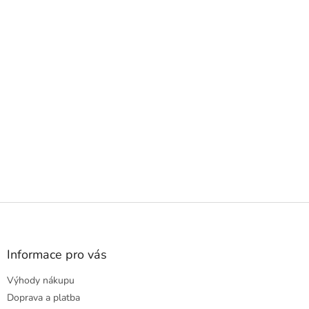
Z
á
p
a
Informace pro vás
t
Výhody nákupu
í
Doprava a platba