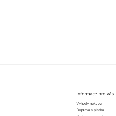
Z
á
p
a
t
Informace pro vás
í
Výhody nákupu
Doprava a platba