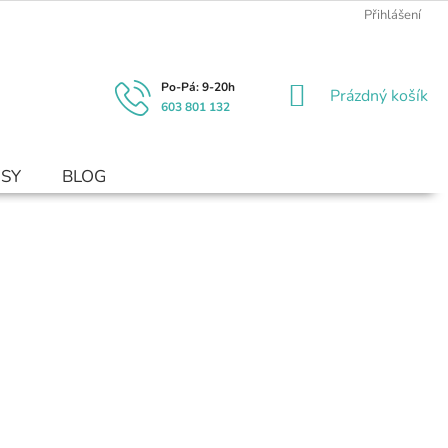
Přihlášení
NÁKUPNÍ
Prázdný košík
603 801 132
KOŠÍK
USY
BLOG