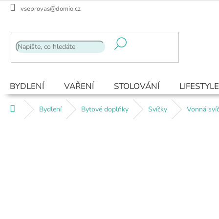
Přejít
vseprovas@domio.cz
na
obsah
BYDLENÍ
VAŘENÍ
STOLOVÁNÍ
LIFESTYLE
Domů
Bydlení
Bytové doplňky
Svíčky
Vonná svíč