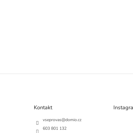
Kontakt
Instagr
vseprovas
@
domio.cz
603 801 132