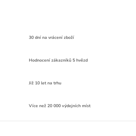
30 dní na vrácení zboží
Hodnocení zákazníků 5 hvězd
Již 10 let na trhu
Více než 20 000 výdejních míst
Z
á