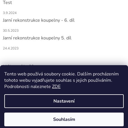
Test
3.9.2024
Jarní rekonstrukce koupelny - 6. díl
30.5.2023
Jarní rekonstrukce koupelny 5. díl
24.4.2023
Nákupní košík
Tento web používá soubory cookie. Dalším procházením
tohoto webu vyjadřujete souhlas s jejich používáním.
0
KS /
0 KČ
Podrobnosti naleznete
ZDE
Nastavení
Vytvořil Shoptet
Souhlasím
Copyright 2026
DOMIO
. Všechna práva vyhrazena.