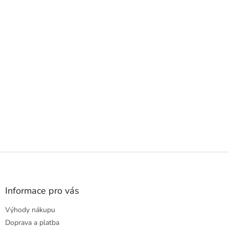
Z
á
p
a
Informace pro vás
t
Výhody nákupu
í
Doprava a platba