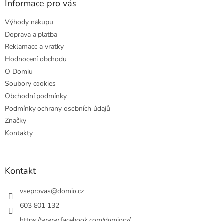
a
Informace pro vás
t
Výhody nákupu
í
Doprava a platba
Reklamace a vratky
Hodnocení obchodu
O Domiu
Soubory cookies
Obchodní podmínky
Podmínky ochrany osobních údajů
Značky
Kontakty
Kontakt
vseprovas
@
domio.cz
603 801 132
https://www.facebook.com/domiocz/