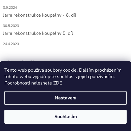
3.9.2024
Jarní rekonstrukce koupelny - 6. díl
30.5.2023
Jarní rekonstrukce koupelny 5. díl
24.4.2023
Nákupní košík
Tento web používá soubory cookie. Dalším procházením
tohoto webu vyjadřujete souhlas s jejich používáním.
0
KS /
0 KČ
Podrobnosti naleznete
ZDE
Nastavení
Vytvořil Shoptet
Souhlasím
Copyright 2026
DOMIO
. Všechna práva vyhrazena.