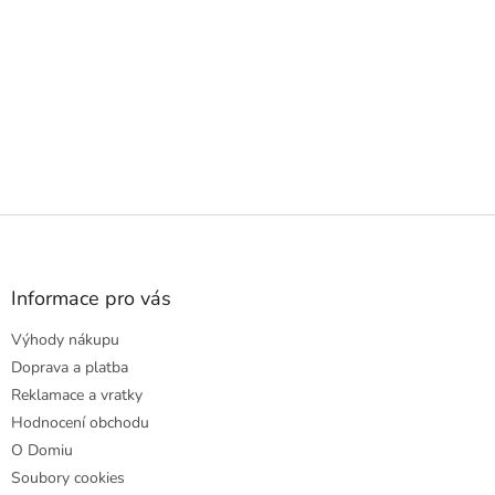
Z
á
p
a
Informace pro vás
t
Výhody nákupu
í
Doprava a platba
Reklamace a vratky
Hodnocení obchodu
O Domiu
Soubory cookies