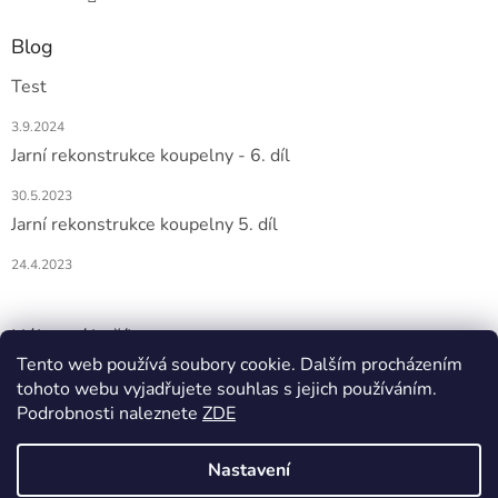
Blog
Test
3.9.2024
Jarní rekonstrukce koupelny - 6. díl
30.5.2023
Jarní rekonstrukce koupelny 5. díl
24.4.2023
Nákupní košík
Tento web používá soubory cookie. Dalším procházením
tohoto webu vyjadřujete souhlas s jejich používáním.
0
KS /
0 KČ
Podrobnosti naleznete
ZDE
Nastavení
Vytvořil Shoptet