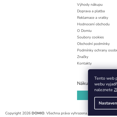
Výhody nákupu
Doprava a platba
Reklamace a vratky
Hodnocení obchodu
O Domiu
Soubory cookies
Obchodní podmínky
Podmínky ochrany osobn
Značky
Kontakty
Tento web p
Nákupní košík
webu vyjadř
naleznete
Z
0
KS /
0 KČ
Nastaven
Copyright 2026
DOMIO
. Všechna práva vyhrazena.