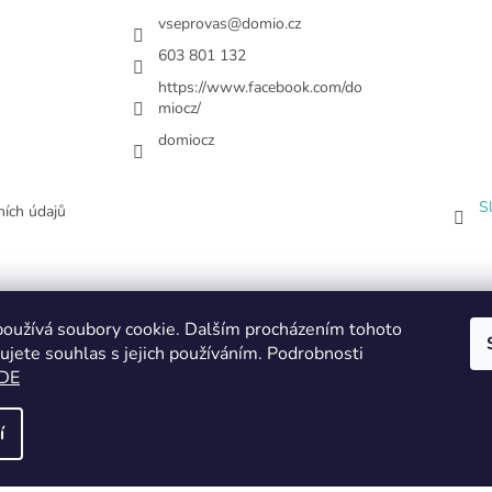
vseprovas
@
domio.cz
603 801 132
https://www.facebook.com/do
miocz/
domiocz
S
ích údajů
oužívá soubory cookie. Dalším procházením tohoto
ujete souhlas s jejich používáním. Podrobnosti
DE
í