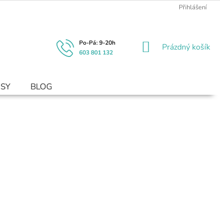
Přihlášení
NÁKUPNÍ
Prázdný košík
603 801 132
KOŠÍK
USY
BLOG