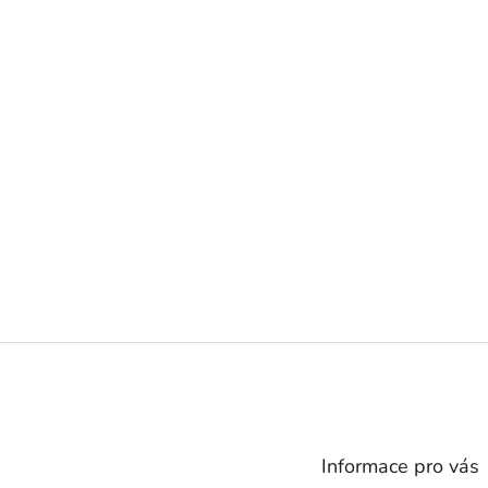
Z
á
p
a
t
Informace pro vás
í