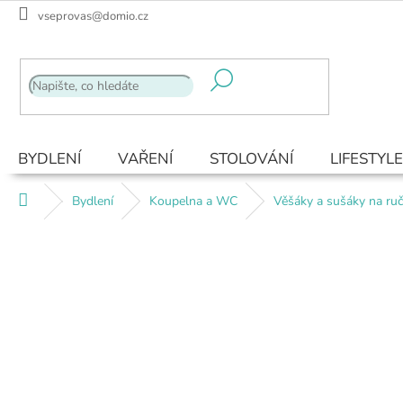
Přejít
vseprovas@domio.cz
na
obsah
BYDLENÍ
VAŘENÍ
STOLOVÁNÍ
LIFESTYLE
Domů
Bydlení
Koupelna a WC
Věšáky a sušáky na ruč