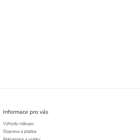
Z
á
p
a
Informace pro vás
t
Výhody nákupu
í
Doprava a platba
Reklamace a vratky