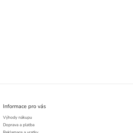
Z
á
p
a
Informace pro vás
t
Výhody nákupu
í
Doprava a platba
Reklamace a vratky