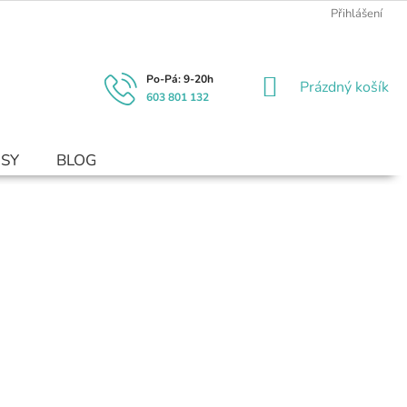
Přihlášení
NÁKUPNÍ
Prázdný košík
603 801 132
KOŠÍK
USY
BLOG