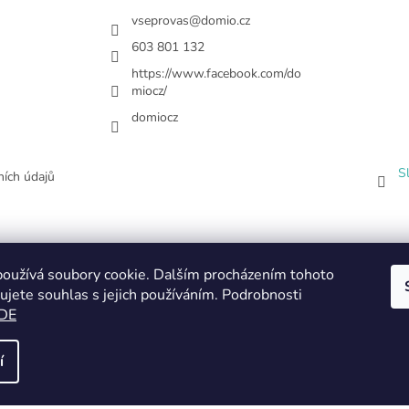
vseprovas
@
domio.cz
603 801 132
https://www.facebook.com/do
miocz/
domiocz
S
ích údajů
oužívá soubory cookie. Dalším procházením tohoto
ujete souhlas s jejich používáním. Podrobnosti
DE
í