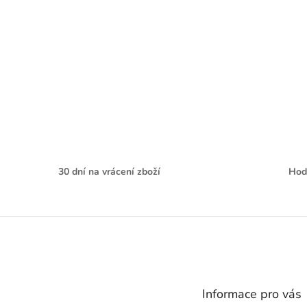
30 dní na vrácení zboží
Hod
Z
á
p
a
t
Informace pro vás
í