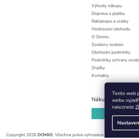
Výhody nákupu
Doprava a platba
Reklamace a vratky
Hodnocení obchodu
O Domiu
Soubory cookies
Obchodní podmínky
Podmínky ochrany osobn
Značky
Kontakty
Tento web p
Nákupní košík
webu vyjadř
naleznete
Z
0
KS /
0 KČ
Nastaven
Copyright 2026
DOMIO
. Všechna práva vyhrazena.