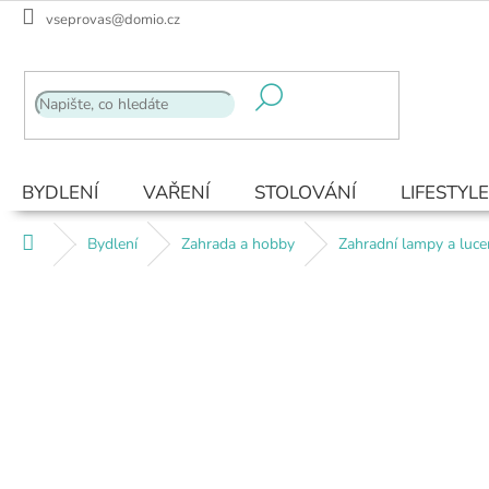
Přejít
vseprovas@domio.cz
na
obsah
BYDLENÍ
VAŘENÍ
STOLOVÁNÍ
LIFESTYLE
Domů
Bydlení
Zahrada a hobby
Zahradní lampy a luce