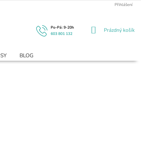
Přihlášení
NÁKUPNÍ
Prázdný košík
603 801 132
KOŠÍK
USY
BLOG