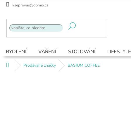
Přejít
vseprovas@domio.cz
na
obsah
BYDLENÍ
VAŘENÍ
STOLOVÁNÍ
LIFESTYLE
Domů
Prodávané značky
BASIUM COFFEE