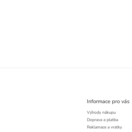
Z
á
p
a
t
Informace pro vás
í
Výhody nákupu
Doprava a platba
Reklamace a vratky