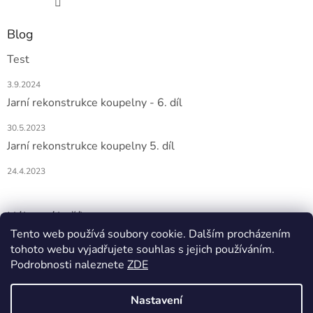
Blog
Test
3.9.2024
Jarní rekonstrukce koupelny - 6. díl
30.5.2023
Jarní rekonstrukce koupelny 5. díl
24.4.2023
Nákupní košík
Tento web používá soubory cookie. Dalším procházením
tohoto webu vyjadřujete souhlas s jejich používáním.
0
KS /
0 KČ
Podrobnosti naleznete
ZDE
Nastavení
Vytvořil Shoptet