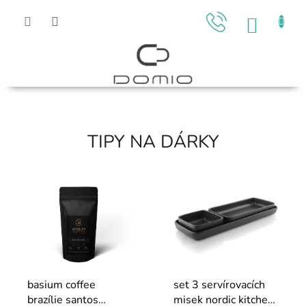
Přejít
na
NÁKU
obsah
KOŠÍK
D
O
M
TIPY NA DÁRKY
I
O
-
v
š
e
p
basium coffee
set 3 servírovacích
r
brazílie santos
misek nordic kitchen