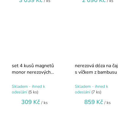
3 039 Kč
2 090 Kč
/ ks
/ ks
set 4 kusů magnetů
nerezová dóza na čaj
monor nerezových
s víčkem z bambusu
větších
Skladem - ihned k
Skladem - ihned k
odeslání
(5 ks)
odeslání
(7 ks)
309 Kč
859 Kč
/ ks
/ ks