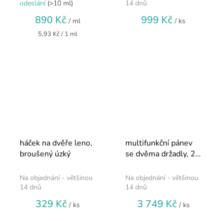
odeslání
(>10 ml)
14 dnů
890 Kč
999 Kč
/ ml
/ ks
Měrná
5,93 Kč / 1 ml
cena:
háček na dvěře leno,
multifunkční pánev
broušený úzký
se dvěma držadly, 24
cm mozaikový
keramický povrch
Na objednání - většinou
Na objednání - většinou
slip-let®
14 dnů
14 dnů
329 Kč
3 749 Kč
/ ks
/ ks