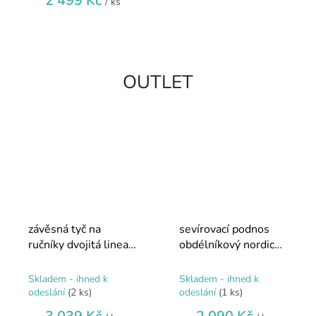
2 499 Kč
/ ks
4,4
z
5
hvězdiček.
OUTLET
závěsná tyč na
sevírovací podnos
ručníky dvojitá linea
obdélníkový nordic
nerezová lesklá
kitchen
Skladem - ihned k
Skladem - ihned k
odeslání
(2 ks)
odeslání
(1 ks)