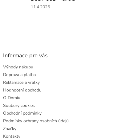
5
Hodnocení
11.4.2026
hvězdiček.
produktu
je
5
z
Z
5
á
hvězdiček.
p
a
Informace pro vás
t
Výhody nákupu
í
Doprava a platba
Reklamace a vratky
Hodnocení obchodu
O Domiu
Soubory cookies
Obchodní podmínky
Podmínky ochrany osobních údajů
Značky
Kontakty