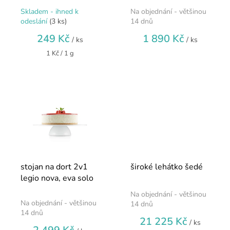
o
zrnková 250g
černý
Skladem - ihned k
Na objednání - většinou
v
čerstvě pražená
Průměrné
Průměrné
odeslání
(3 ks)
14 dnů
hodnocení
hodnocení
á
249 Kč
1 890 Kč
produktu
produktu
/ ks
/ ks
š
je
je
Měrná
1 Kč / 1 g
4,5
4,6
k
cena:
z
z
r
5
5
hvězdiček.
hvězdiček.
á
s
n
ý
d
o
stojan na dort 2v1
široké lehátko šedé
m
legio nova, eva solo
o
Na objednání - většinou
Průměrné
v
Na objednání - většinou
14 dnů
hodnocení
14 dnů
21 225 Kč
produktu
/ ks
je