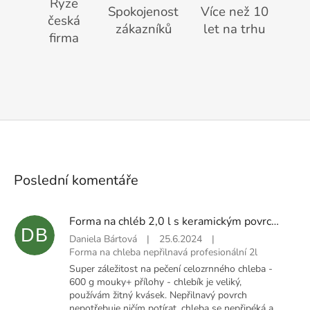
Ryze
Spokojenost
Více než 10
česká
zákazníků
let na trhu
firma
Poslední komentáře
Forma na chléb 2,0 l s keramickým povrchem
DB
Daniela Bártová
|
25.6.2024
|
Forma na chleba nepřilnavá profesionální 2l
Super záležitost na pečení celozrnného chleba -
600 g mouky+ přílohy - chlebík je veliký,
používám žitný kvásek. Nepřilnavý povrch
nepotřebuje ničím potírat, chleba se nepřipéká a