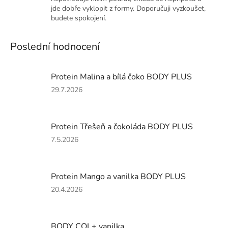
jde dobře vyklopit z formy. Doporučuji vyzkoušet,
budete spokojení.
Poslední hodnocení
Protein Malina a bílá čoko BODY PLUS
Hodnocení
29.7.2026
produktu
je
5
Protein Třešeň a čokoláda BODY PLUS
z
5
Hodnocení
7.5.2026
hvězdiček.
produktu
je
5
Protein Mango a vanilka BODY PLUS
z
5
Hodnocení
20.4.2026
hvězdiček.
produktu
je
4
BODY COL+ vanilka
z