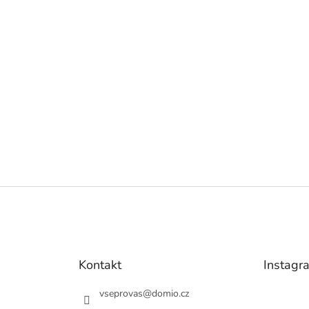
Kontakt
Instagr
vseprovas
@
domio.cz