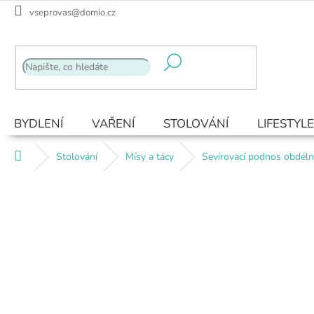
Přejít
vseprovas@domio.cz
na
obsah
BYDLENÍ
VAŘENÍ
STOLOVÁNÍ
LIFESTYLE
Domů
Stolování
Mísy a tácy
Sevírovací podnos obdéln