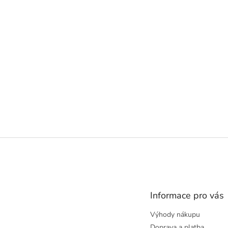
Z
á
p
a
t
Informace pro vás
í
Výhody nákupu
Doprava a platba