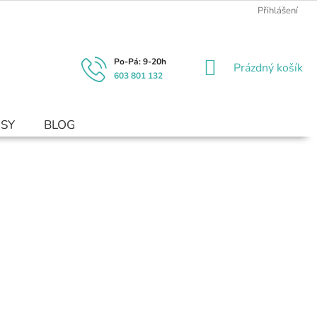
Přihlášení
NÁKUPNÍ
Prázdný košík
603 801 132
KOŠÍK
USY
BLOG