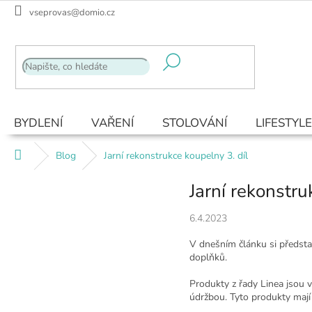
Přejít
vseprovas@domio.cz
na
obsah
BYDLENÍ
VAŘENÍ
STOLOVÁNÍ
LIFESTYLE
Domů
Blog
Jarní rekonstrukce koupelny 3. díl
Jarní rekonstru
6.4.2023
V dnešním článku si předsta
doplňků.
Produkty z řady Linea jsou 
údržbou. Tyto produkty mají 