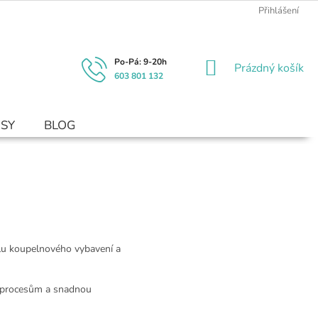
Přihlášení
NÁKUPNÍ
Prázdný košík
603 801 132
KOŠÍK
USY
BLOG
álu koupelnového vybavení a
ím procesům a snadnou