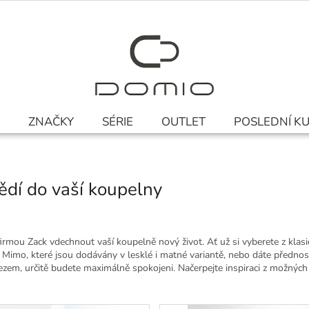
ZNAČKY
SÉRIE
OUTLET
POSLEDNÍ K
ědí do vaší koupelny
 firmou Zack vdechnout vaší koupelně nový život. Ať už si vyberete z klas
Mimo, které jsou dodávány v lesklé i matné variantě, nebo dáte přednost
zem, určitě budete maximálně spokojeni. Načerpejte inspiraci z možných 