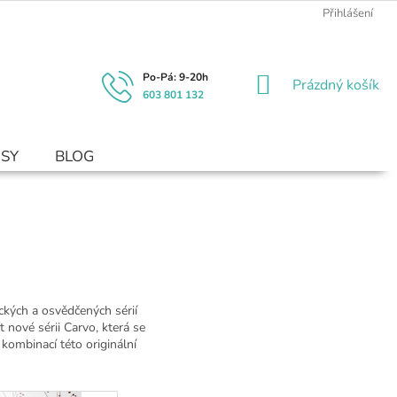
Přihlášení
NÁKUPNÍ
Prázdný košík
603 801 132
KOŠÍK
USY
BLOG
ických a osvědčených sérií
 nové sérii Carvo, která se
kombinací této originální