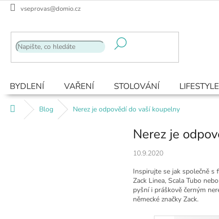
Přejít
vseprovas@domio.cz
na
obsah
BYDLENÍ
VAŘENÍ
STOLOVÁNÍ
LIFESTYLE
Domů
Blog
Nerez je odpovědí do vaší koupelny
Nerez je odpov
10.9.2020
Inspirujte se jak společně s
Zack Linea, Scala Tubo nebo 
pyšní i práškově černým nere
německé značky Zack.