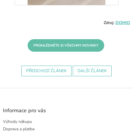
Zdroj:
DOMIO
PROHLÉDNĚTE SI VŠECHNY NOVINKY
PŘEDCHOZÍ ČLÁNEK
DALŠÍ ČLÁNEK
Z
á
p
a
Informace pro vás
t
Výhody nákupu
í
Doprava a platba