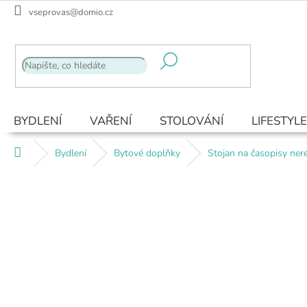
Přejít
vseprovas@domio.cz
na
obsah
BYDLENÍ
VAŘENÍ
STOLOVÁNÍ
LIFESTYLE
Domů
Bydlení
Bytové doplňky
Stojan na časopisy ne