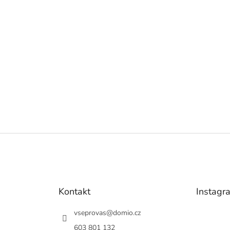
Kontakt
Instagr
vseprovas
@
domio.cz
603 801 132