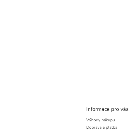
Z
á
p
a
t
Informace pro vás
í
Výhody nákupu
Doprava a platba