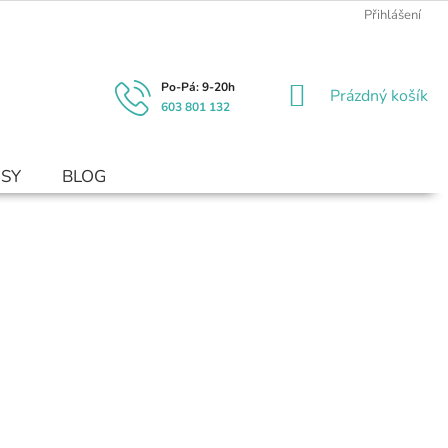
Přihlášení
NÁKUPNÍ
Prázdný košík
603 801 132
KOŠÍK
USY
BLOG