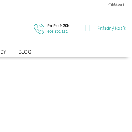
Přihlášení
NÁKUPNÍ
Prázdný košík
603 801 132
KOŠÍK
USY
BLOG