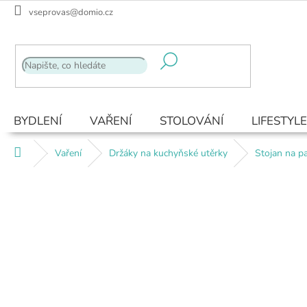
Přejít
vseprovas@domio.cz
na
obsah
BYDLENÍ
VAŘENÍ
STOLOVÁNÍ
LIFESTYLE
Domů
Vaření
Držáky na kuchyňské utěrky
Stojan na p