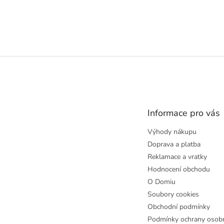
Z
á
p
a
t
Informace pro vás
í
Výhody nákupu
Doprava a platba
Reklamace a vratky
Hodnocení obchodu
O Domiu
Soubory cookies
Obchodní podmínky
Podmínky ochrany osobn