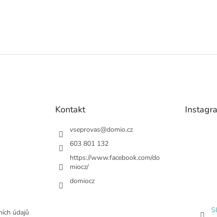
Kontakt
Instagr
vseprovas
@
domio.cz
603 801 132
https://www.facebook.com/do
miocz/
domiocz
S
ích údajů