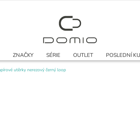
ZNAČKY
SÉRIE
OUTLET
POSLEDNÍ K
apírové utěrky nerezový černý loop