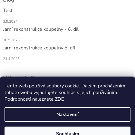
Test
3.9.2024
Jarní rekonstrukce koupelny - 6. díl
30.5.2023
Jarní rekonstrukce koupelny 5. díl
24.4.2023
Nákupní košík
Tento web používá soubory cookie. Dalším procházením
tohoto webu vyjadřujete souhlas s jejich používáním.
0
KS /
0 KČ
Podrobnosti naleznete
ZDE
Nastavení
Vytvořil Shoptet
Souhlasím
Copyright 2026
DOMIO
. Všechna práva vyhrazena.