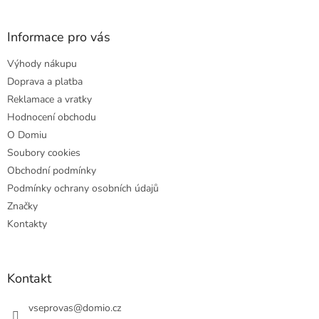
á
p
a
Informace pro vás
t
Výhody nákupu
í
Doprava a platba
Reklamace a vratky
Hodnocení obchodu
O Domiu
Soubory cookies
Obchodní podmínky
Podmínky ochrany osobních údajů
Značky
Kontakty
Kontakt
vseprovas
@
domio.cz