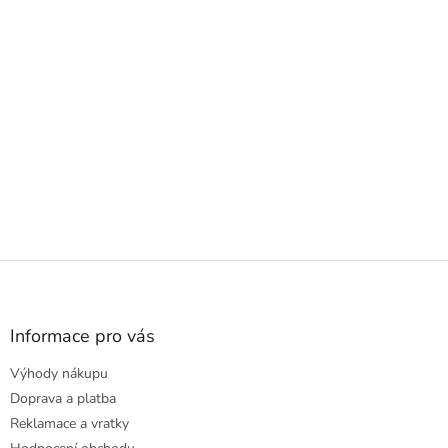
Z
á
p
a
Informace pro vás
t
Výhody nákupu
í
Doprava a platba
Reklamace a vratky