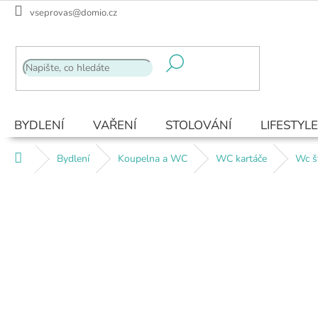
Přejít
vseprovas@domio.cz
na
obsah
BYDLENÍ
VAŘENÍ
STOLOVÁNÍ
LIFESTYLE
Domů
Bydlení
Koupelna a WC
WC kartáče
Wc š