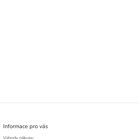
Z
á
p
a
Informace pro vás
t
Výhody nákupu