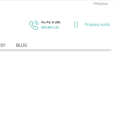
Přihlášení
NÁKUPNÍ
Prázdný košík
603 801 132
KOŠÍK
USY
BLOG