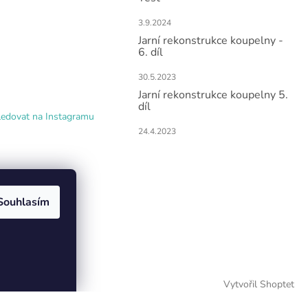
3.9.2024
Jarní rekonstrukce koupelny -
6. díl
30.5.2023
Jarní rekonstrukce koupelny 5.
díl
ledovat na Instagramu
24.4.2023
Souhlasím
Vytvořil Shoptet