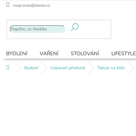
Přejít
vseprovas@domio.cz
na
obsah
BYDLENÍ
VAŘENÍ
STOLOVÁNÍ
LIFESTYLE
Domů
Bydlení
Vybavení předsíně
Tabule na klíče