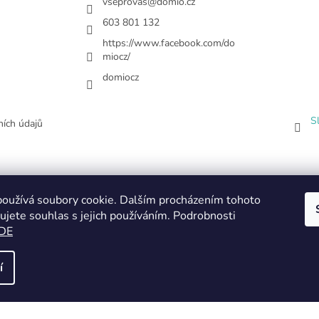
vseprovas
@
domio.cz
603 801 132
https://www.facebook.com/do
miocz/
domiocz
S
ích údajů
oužívá soubory cookie. Dalším procházením tohoto
ujete souhlas s jejich používáním. Podrobnosti
DE
í