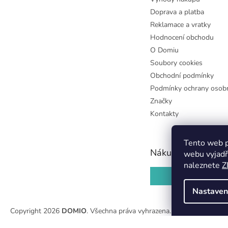
Doprava a platba
Reklamace a vratky
Hodnocení obchodu
O Domiu
Soubory cookies
Obchodní podmínky
Podmínky ochrany osobn
Značky
Kontakty
Tento web p
Nákupní košík
webu vyjadř
naleznete
Z
0
KS /
0 KČ
Nastaven
Copyright 2026
DOMIO
. Všechna práva vyhrazena.