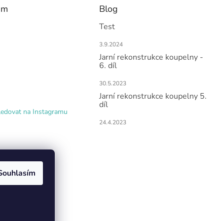
am
Blog
Test
3.9.2024
Jarní rekonstrukce koupelny -
6. díl
30.5.2023
Jarní rekonstrukce koupelny 5.
díl
ledovat na Instagramu
24.4.2023
Souhlasím