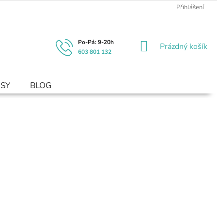
Přihlášení
NÁKUPNÍ
Prázdný košík
603 801 132
KOŠÍK
USY
BLOG