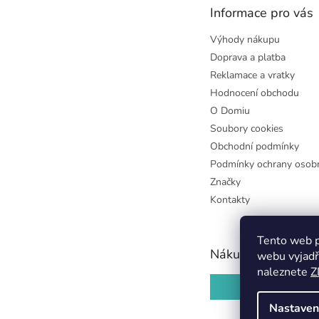
t
Informace pro vás
í
Výhody nákupu
Doprava a platba
Reklamace a vratky
Hodnocení obchodu
O Domiu
Soubory cookies
Obchodní podmínky
Podmínky ochrany osobn
Značky
Kontakty
Tento web p
Nákupní košík
webu vyjadř
naleznete
Z
0
KS /
0 KČ
Nastaven