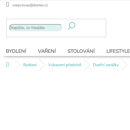
Přejít
vseprovas@domio.cz
na
obsah
BYDLENÍ
VAŘENÍ
STOLOVÁNÍ
LIFESTYLE
Domů
Bydlení
Vybavení předsíně
Dveřní zarážky