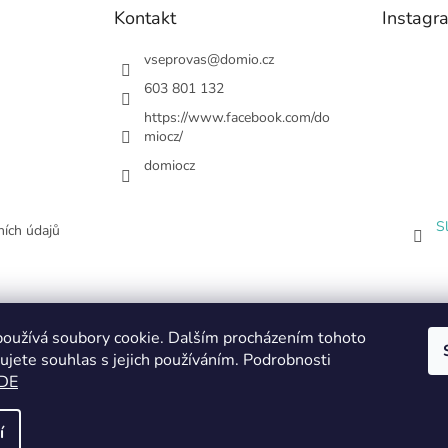
Kontakt
Instagr
vseprovas
@
domio.cz
603 801 132
https://www.facebook.com/do
miocz/
domiocz
S
ích údajů
oužívá soubory cookie. Dalším procházením tohoto
ujete souhlas s jejich používáním. Podrobnosti
DE
í