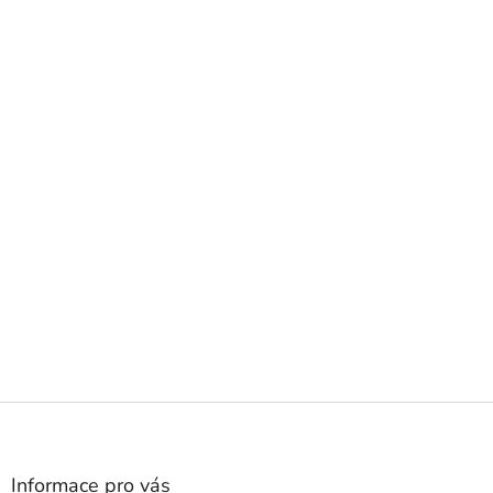
Z
á
p
a
Informace pro vás