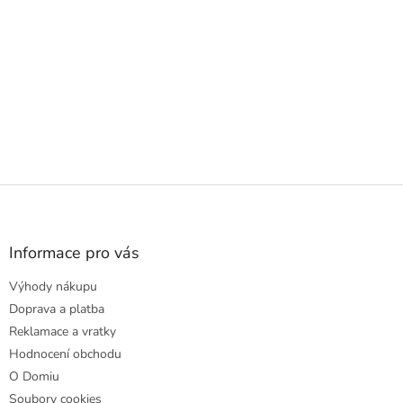
Z
á
p
a
Informace pro vás
t
Výhody nákupu
í
Doprava a platba
Reklamace a vratky
Hodnocení obchodu
O Domiu
Soubory cookies