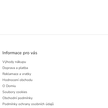
Z
á
p
a
Informace pro vás
t
Výhody nákupu
í
Doprava a platba
Reklamace a vratky
Hodnocení obchodu
O Domiu
Soubory cookies
Obchodní podmínky
Podmínky ochrany osobních údajů