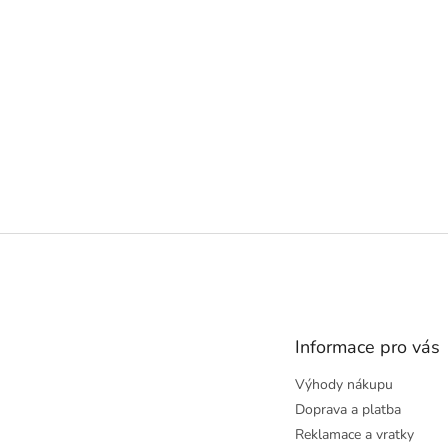
Z
á
p
a
t
Informace pro vás
í
Výhody nákupu
Doprava a platba
Reklamace a vratky