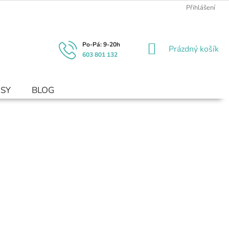
Přihlášení
NÁKUPNÍ
Prázdný košík
603 801 132
KOŠÍK
USY
BLOG