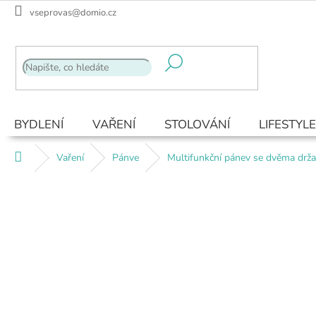
Přejít
vseprovas@domio.cz
na
obsah
BYDLENÍ
VAŘENÍ
STOLOVÁNÍ
LIFESTYLE
Domů
Vaření
Pánve
Multifunkční pánev se dvěma drža