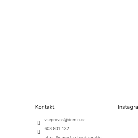
Kontakt
Instagr
vseprovas
@
domio.cz
603 801 132
https://www.facebook.com/do