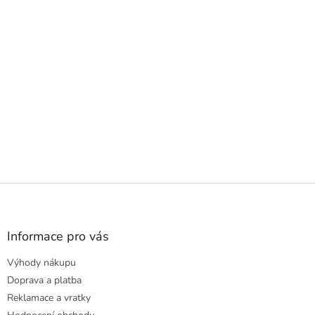
Z
á
p
a
Informace pro vás
t
Výhody nákupu
í
Doprava a platba
Reklamace a vratky