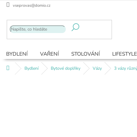
Přejít
vseprovas@domio.cz
na
obsah
BYDLENÍ
VAŘENÍ
STOLOVÁNÍ
LIFESTYLE
Domů
Bydlení
Bytové doplňky
Vázy
3 vázy různ