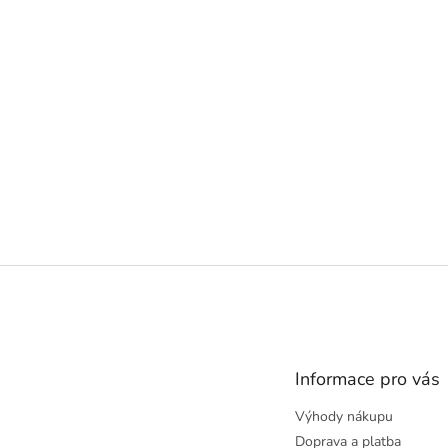
Z
á
p
a
t
Informace pro vás
í
Výhody nákupu
Doprava a platba