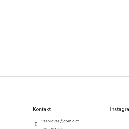
Kontakt
Instagr
vseprovas
@
domio.cz