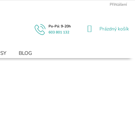
Přihlášení
NÁKUPNÍ
Prázdný košík
603 801 132
KOŠÍK
USY
BLOG