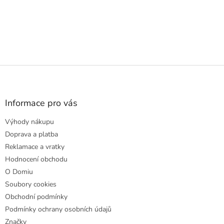
Z
á
p
a
Informace pro vás
t
Výhody nákupu
í
Doprava a platba
Reklamace a vratky
Hodnocení obchodu
O Domiu
Soubory cookies
Obchodní podmínky
Podmínky ochrany osobních údajů
Značky