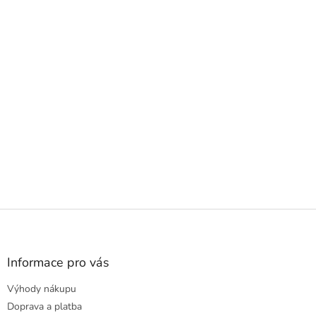
Z
á
p
a
Informace pro vás
t
Výhody nákupu
í
Doprava a platba