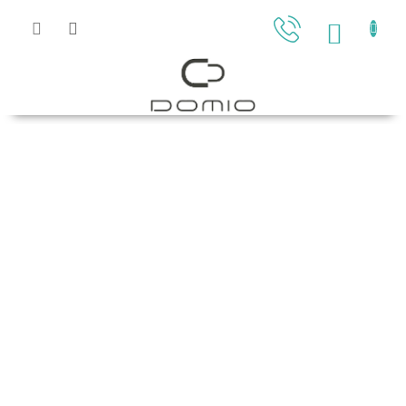
Přejít
na
NÁKU
obsah
KOŠÍK