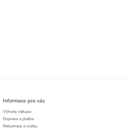
Z
á
p
a
Informace pro vás
t
Výhody nákupu
í
Doprava a platba
Reklamace a vratky