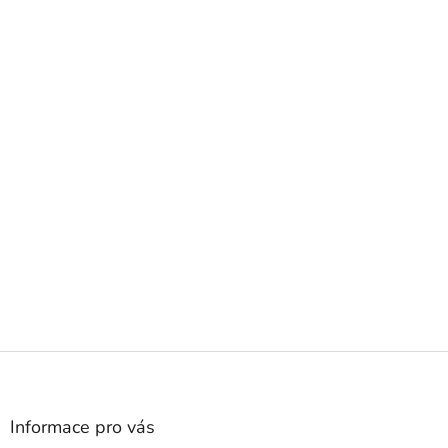
Z
á
p
a
Informace pro vás