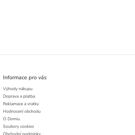
Z
á
p
a
Informace pro vás
t
Výhody nákupu
í
Doprava a platba
Reklamace a vratky
Hodnocení obchodu
O Domiu
Soubory cookies
Obchodní podmínky