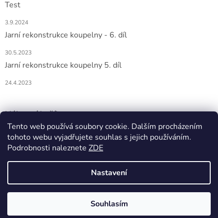
Test
3.9.2024
Jarní rekonstrukce koupelny - 6. díl
30.5.2023
Jarní rekonstrukce koupelny 5. díl
24.4.2023
Nákupní košík
Tento web používá soubory cookie. Dalším procházením
tohoto webu vyjadřujete souhlas s jejich používáním.
0
KS /
0 KČ
Podrobnosti naleznete
ZDE
Nastavení
Vytvořil Shoptet
Souhlasím
Copyright 2026
DOMIO
. Všechna práva vyhrazena.