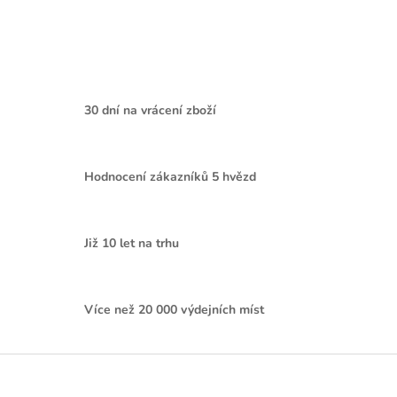
30 dní na vrácení zboží
Hodnocení zákazníků 5 hvězd
Již 10 let na trhu
Více než 20 000 výdejních míst
Z
á