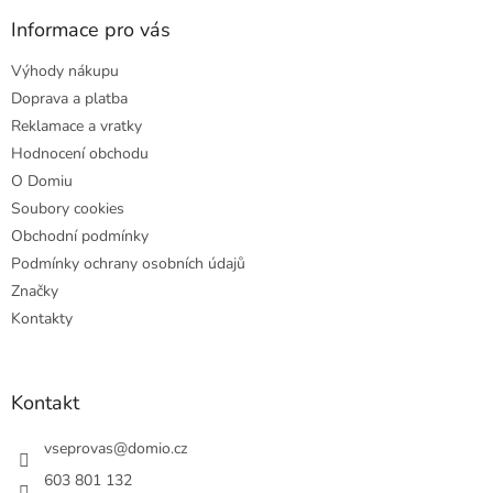
p
a
Informace pro vás
t
Výhody nákupu
í
Doprava a platba
Reklamace a vratky
Hodnocení obchodu
O Domiu
Soubory cookies
Obchodní podmínky
Podmínky ochrany osobních údajů
Značky
Kontakty
Kontakt
vseprovas
@
domio.cz
603 801 132