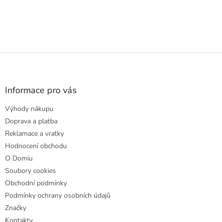
Z
á
p
a
Informace pro vás
t
Výhody nákupu
í
Doprava a platba
Reklamace a vratky
Hodnocení obchodu
O Domiu
Soubory cookies
Obchodní podmínky
Podmínky ochrany osobních údajů
Značky
Kontakty