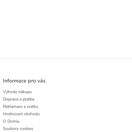
Z
á
p
a
Informace pro vás
t
Výhody nákupu
í
Doprava a platba
Reklamace a vratky
Hodnocení obchodu
O Domiu
Soubory cookies