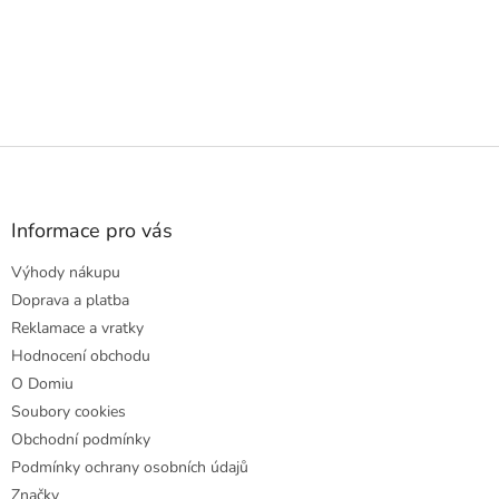
Z
á
p
a
Informace pro vás
t
Výhody nákupu
í
Doprava a platba
Reklamace a vratky
Hodnocení obchodu
O Domiu
Soubory cookies
Obchodní podmínky
Podmínky ochrany osobních údajů
Značky