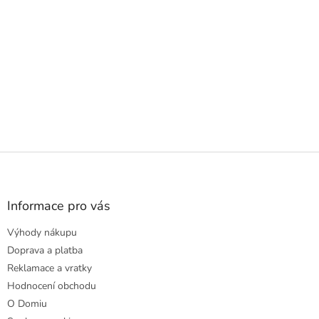
Z
á
p
a
Informace pro vás
t
Výhody nákupu
í
Doprava a platba
Reklamace a vratky
Hodnocení obchodu
O Domiu